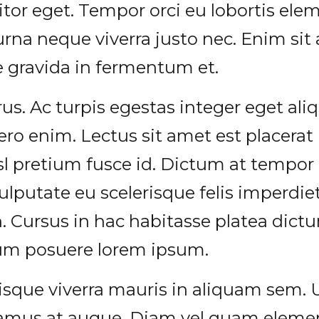
itor eget. Tempor orci eu lobortis ele
urna neque viverra justo nec. Enim si
 gravida in fermentum et.
s. Ac turpis egestas integer eget aliq
ro enim. Lectus sit amet est placerat 
sl pretium fusce id. Dictum at temp
ulputate eu scelerisque felis imperdie
n. Cursus in hac habitasse platea dic
um posuere lorem ipsum.
isque viverra mauris in aliquam sem. 
vivamus at augue. Diam vel quam eleme