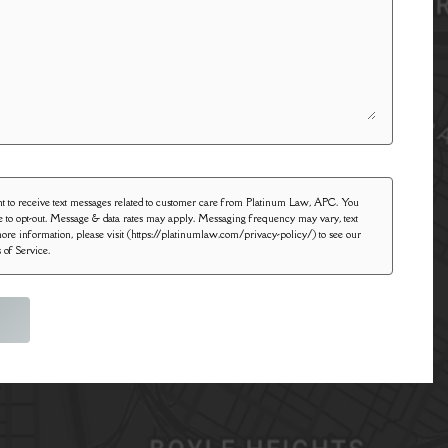
ent to receive text messages related to customer care from Platinum Law, APC. You
 to opt-out. Message & data rates may apply. Messaging frequency may vary, text
re information, please visit (https://platinumlaw.com/privacy-policy/) to see our
 of Service.