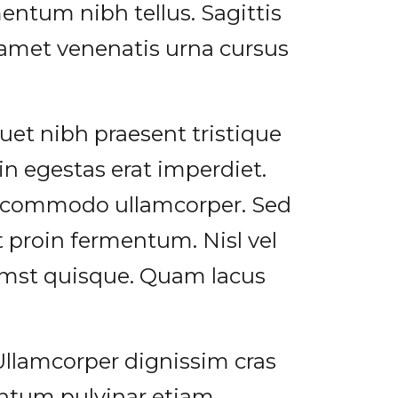
mentum nibh tellus. Sagittis
t amet venenatis urna cursus
uet nibh praesent tristique
in egestas erat imperdiet.
or commodo ullamcorper. Sed
t proin fermentum. Nisl vel
tumst quisque. Quam lacus
Ullamcorper dignissim cras
ntum pulvinar etiam.